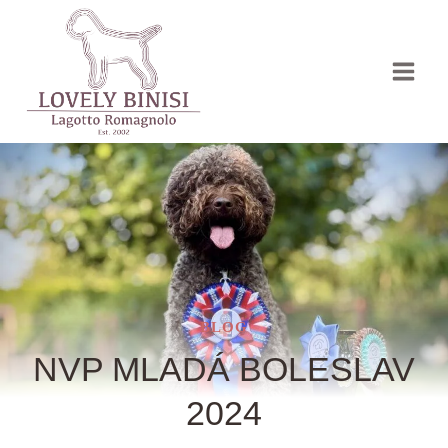
Přeskočit
na
obsah
BLOG
NVP MLADÁ BOLESLAV
2024