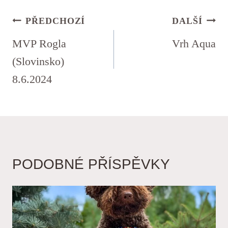
NAVIGACE
PŘEDCHOZÍ
DALŠÍ
PRO
MVP Rogla
Vrh Aqua
PŘÍSPĚVEK
(Slovinsko)
8.6.2024
PODOBNÉ PŘÍSPĚVKY