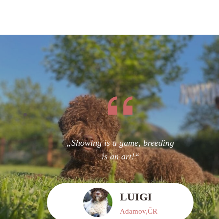
„Showing is a game, breeding
is an art!“
LUIGI
Adamov,ČR